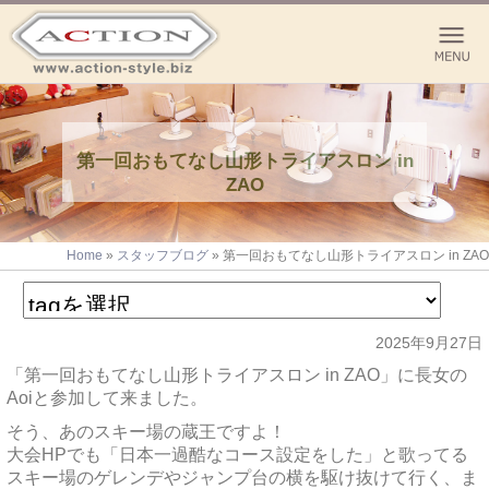
第一回おもてなし山形トライアスロン in
ZAO
Home
»
スタッフブログ
»
第一回おもてなし山形トライアスロン in ZAO
2025年9月27日
「第一回おもてなし山形トライアスロン in ZAO」に長女の
Aoiと参加して来ました。
そう、あのスキー場の蔵王ですよ！
大会HPでも「日本一過酷なコース設定をした」と歌ってる
スキー場のゲレンデやジャンプ台の横を駆け抜けて行く、ま