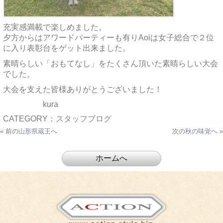
充実感満載で楽しめました。
夕方からはアワードパーティーも有りAoiは女子総合で２位
に入り表彰台をゲット出来ました。
素晴らしい「おもてなし」をたくさん頂いた素晴らしい大会
でした。
大会を支えた皆様ありがとうございました！
kura
CATEGORY：
スタッフブログ
« 前の
山形県蔵王
へ
次の
秋の味覚
へ »