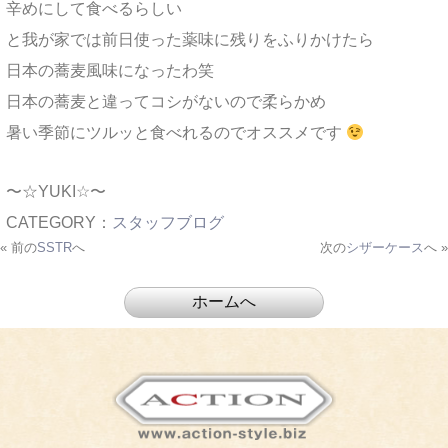
辛めにして食べるらしい
と我が家では前日使った薬味に残りをふりかけたら
日本の蕎麦風味になったわ笑
日本の蕎麦と違ってコシがないので柔らかめ
暑い季節にツルッと食べれるのでオススメです
〜☆YUKI☆〜
CATEGORY：
スタッフブログ
« 前の
SSTR
へ
次の
シザーケース
へ »