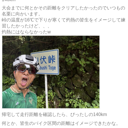
大会までに何とかその距離をクリアしたかったのでいつもの
名栗に向かいます。
峠の温度が16℃で下りが寒くて灼熱の皆生をイメージして練
習したかったけど、、、
灼熱にはならなかったw
帰宅して走行距離を確認したら、ぴったしの140km
何とか、皆生のバイク区間の距離はイメージできたかな。