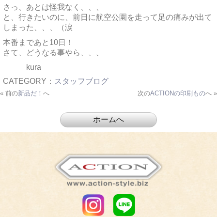
さっ、あとは怪我なく、、、
と、行きたいのに、前日に航空公園を走って足の痛みが出て
しまった、、、（涙
本番まであと10日！
さて、どうなる事やら、、、
kura
CATEGORY：
スタッフブログ
« 前の
新品だ！
へ
次の
ACTIONの印刷もの
へ »