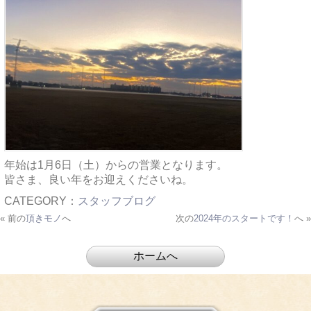
年始は1月6日（土）からの営業となります。
皆さま、良い年をお迎えくださいね。
CATEGORY：
スタッフブログ
« 前の
頂きモノ
へ
次の
2024年のスタートです！
へ »