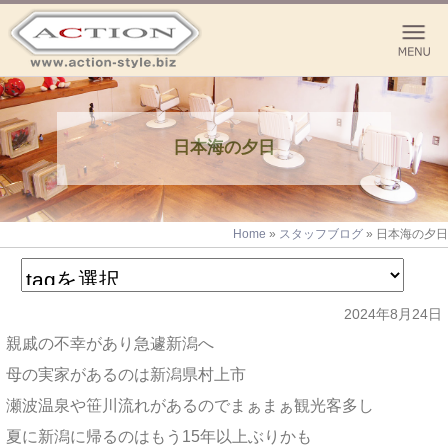
日本海の夕日
Home
»
スタッフブログ
»
日本海の夕日
2024年8月24日
親戚の不幸があり急遽新潟へ
母の実家があるのは新潟県村上市
瀬波温泉や笹川流れがあるのでまぁまぁ観光客多し
夏に新潟に帰るのはもう15年以上ぶりかも