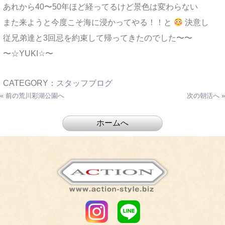
あれから40〜50年ほど経ってるけど景色は変わらない
また来ようと今度こそ海に浸かってやる！！と
決意し
従兄弟達と3回忌を約束して帰ってきたのでした〜〜
〜☆YUKI☆〜
CATEGORY：
スタッフブログ
« 前の
荒川彩湖公園
へ
次の
朝活
へ »