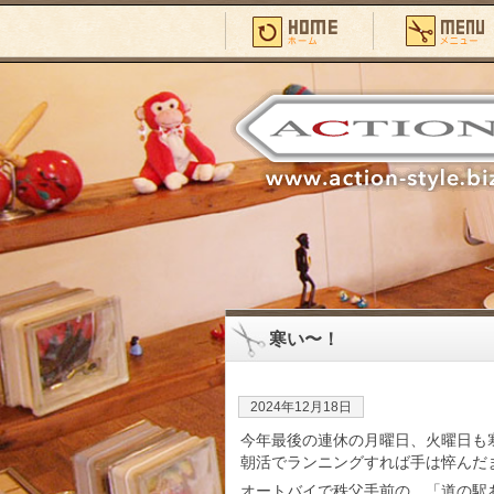
寒い〜！
2024年12月18日
今年最後の連休の月曜日、火曜日も
朝活でランニングすれば手は悴んだ
オートバイで秩父手前の、「道の駅