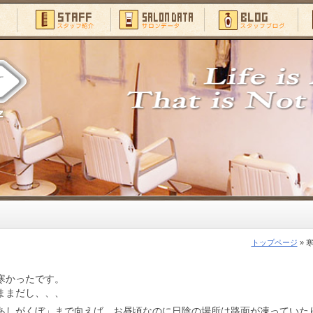
トップページ
» 
寒かったです。
ままだし、、、
あしがくぼ」まで向えば、お昼頃なのに日陰の場所は路面が凍っていた