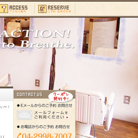
寒い〜！
りし