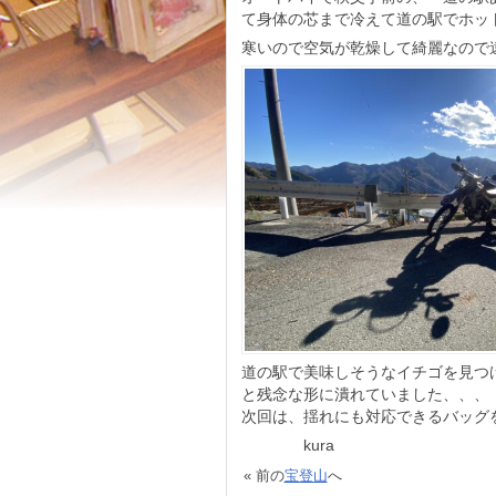
て身体の芯まで冷えて道の駅でホッ
寒いので空気が乾燥して綺麗なので
道の駅で美味しそうなイチゴを見つ
と残念な形に潰れていました、、、
次回は、揺れにも対応できるバッグ
kura
« 前の
宝登山
へ