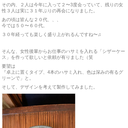
その内、２人は今年に入って２〜3度会っていて、残りの女
性３人は実に３１年ぶりの再会になりました。
あの頃は皆んな２０代、、、
今では５０〜６０代。
３０年経っても楽しく盛り上がれるんですね〜♫
そんな、女性後輩からお仕事のハサミを入れる「シザーケー
ス」を作って欲しいと依頼が有りました（笑
要望は
『卓上に置くタイプ、4本のハサミ入れ、色は深みの有るグ
リーンで」と。
そして、デザインを考えて製作してみました。