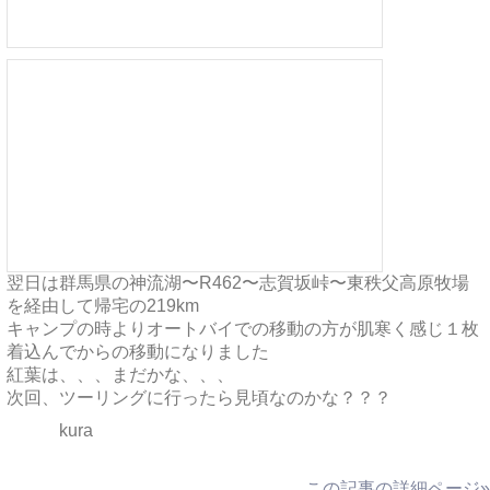
翌日は群馬県の神流湖〜R462〜志賀坂峠〜東秩父高原牧場
を経由して帰宅の219km
キャンプの時よりオートバイでの移動の方が肌寒く感じ１枚
着込んでからの移動になりました
紅葉は、、、まだかな、、、
次回、ツーリングに行ったら見頃なのかな？？？
kura
この記事の詳細ページ»