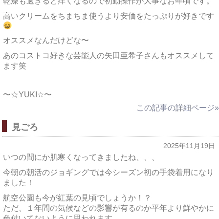
乾燥も過ぎると痒くなるので初動操作が大事なお年頃です。
高いクリームをちまちま使うより安価をたっぷりが好きです
オススメなんだけどな〜
あのコストコ好きな芸能人の矢田亜希子さんもオススメして
ます笑
〜☆YUKI☆〜
この記事の詳細ページ»
見ごろ
2025年11月19日
いつの間にか肌寒くなってきましたね、、、
今朝の朝活のジョギングでは今シーズン初の手袋着用になり
ました！
航空公園も今が紅葉の見頃でしょうか！？
ただ、１年間の気候などの影響が有るのか平年より鮮やかに
色付いてないように思われます。