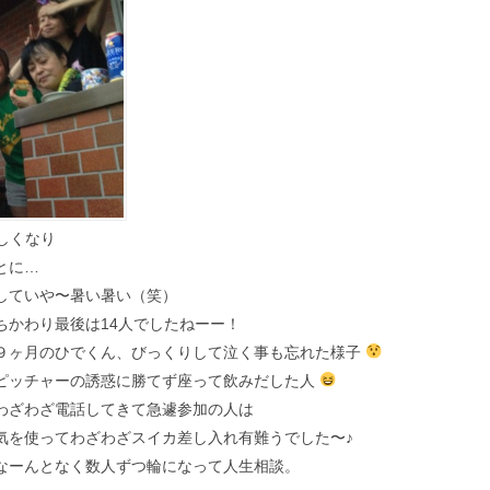
しくなり
とに…
していや〜暑い暑い（笑）
ちかわり最後は14人でしたねーー！
９ヶ月のひでくん、びっくりして泣く事も忘れた様子
ピッチャーの誘惑に勝てず座って飲みだした人
わざわざ電話してきて急遽参加の人は
気を使ってわざわざスイカ差し入れ有難うでした〜♪
なーんとなく数人ずつ輪になって人生相談。