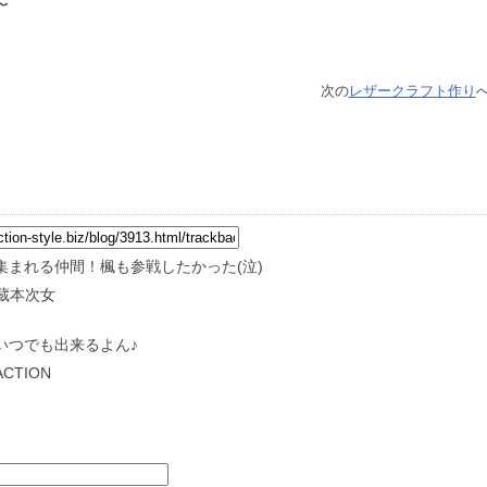
〜
次の
レザークラフト作り
へ
まれる仲間！楓も参戦したかった(泣)
y 蔵本次女
いつでも出来るよん♪
ACTION