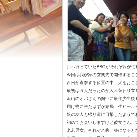
川へ行っていたBBQがそれぞれが忙
今回は我が家の玄関先で開催するこ
西日が直撃する位置の中、火をおこ
最初は５人だったのが入れ替わり立
沢山のオバさんの勢いに最年少生後
届け物に来たはずが結局、生ビール
娘の友人も帰り道に目撃したようで
初めてお会いしますけど彼女さん。
老若男女。それぞれ腹一杯になると