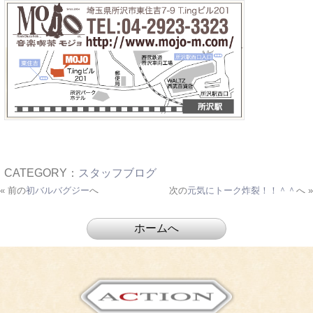
CATEGORY：
スタッフブログ
« 前の
初バルバグジー
へ
次の
元気にトーク炸裂！！＾＾
へ »