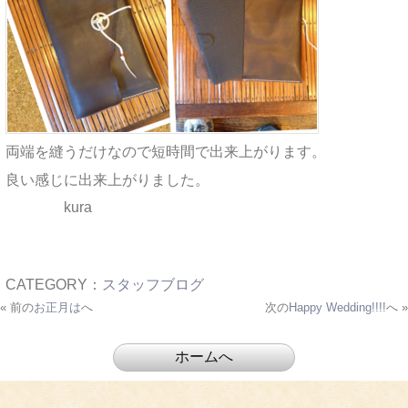
両端を縫うだけなので短時間で出来上がります。
良い感じに出来上がりました。
kura
CATEGORY：
スタッフブログ
« 前の
お正月は
へ
次の
Happy Wedding!!!!
へ »