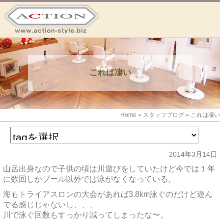
これは凄い
Home
»
スタッフブログ
»
これは凄い
2014年3月14日
山岳出身なので子供の頃は川遊びをしていたけど今では１年
に数回しかプール以外では泳がなくなっている。
海もトライアスロンの大会があれば3.8km泳ぐのだけど遊ん
でる感じじゃないし、、、
川で泳ぐ回数もすっかり減ってしまったな〜。