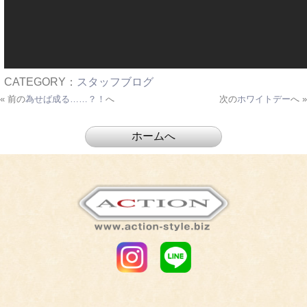
CATEGORY：
スタッフブログ
« 前の
為せば成る……？！
へ
次の
ホワイトデー
へ »