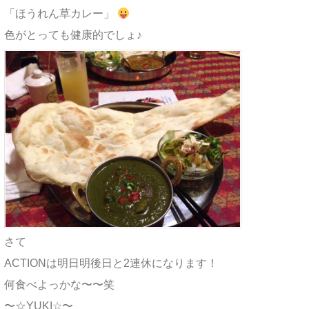
「ほうれん草カレー」
色がとっても健康的でしょ♪
さて
ACTIONは明日明後日と2連休になります！
何食べよっかな〜〜笑
〜☆YUKI☆〜