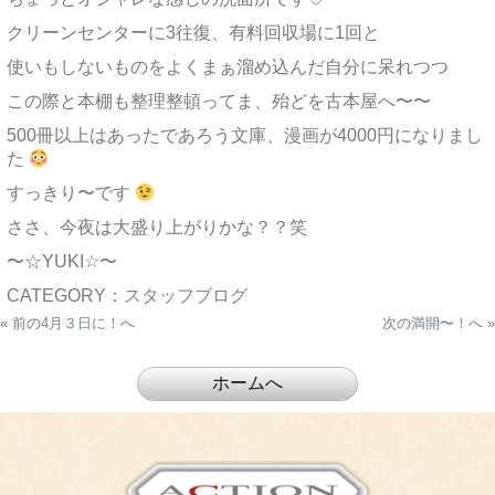
クリーンセンターに3往復、有料回収場に1回と
使いもしないものをよくまぁ溜め込んだ自分に呆れつつ
この際と本棚も整理整頓ってま、殆どを古本屋へ〜〜
500冊以上はあったであろう文庫、漫画が4000円になりまし
た
すっきり〜です
ささ、今夜は大盛り上がりかな？？笑
〜☆YUKI☆〜
CATEGORY：
スタッフブログ
« 前の
4月３日に！
へ
次の
満開〜！
へ »