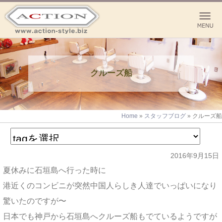
クルーズ船
Home
»
スタッフブログ
»
クルーズ船
2016年9月15日
夏休みに石垣島へ行った時に
港近くのコンビニが突然中国人らしき人達でいっぱいになり
驚いたのですが〜
日本でも神戸から石垣島へクルーズ船もでているようですが