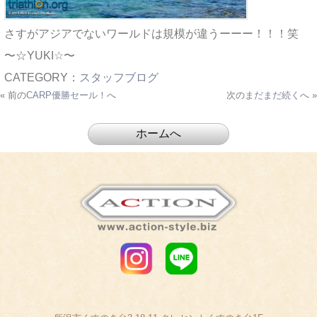
さすがアジアでないワールドは規模が違うーーー！！！笑
〜☆YUKI☆〜
CATEGORY：
スタッフブログ
« 前の
CARP優勝セール！
へ
次の
まだまだ続く
へ »