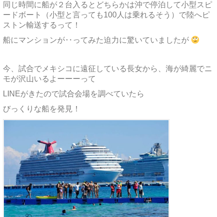
同じ時間に船が２台入るとどちらかは沖で停泊して小型スピ
ードボート（小型と言っても100人は乗れるそう）で陸へピ
ストン輸送するって！
船にマンションが‥ってみた迫力に驚いていましたが
今、試合でメキシコに遠征している長女から、海が綺麗でニ
モが沢山いるよーーーって
LINEがきたので試合会場を調べていたら
びっくりな船を発見！