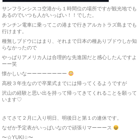
サンフランシスコ空港から１時間位の場所ですが観光地でも
あるのでいつも人がいっぱい！！でした。
チンチン電車に乗ってこの港まで行きアルカトラズ島までも
行けます。
種無しブドウにはまり、それまで日本の種ありブドウしか知
らなかったので
やっぱりアメリカ人は合理的な先進国だと感心したんですよ
ーー笑
懐かしいなーーーーーーーー
高校３年生なので卒業式までには帰ってくるようですが
沢山の経験と思い出を持って帰ってきてくれることを願って
います♡
さてさて２月に入り明日、明後日と第１の連休です。
なぜか予定表がいっぱいなので頑張りマーーース
〜☆YUKI☆〜