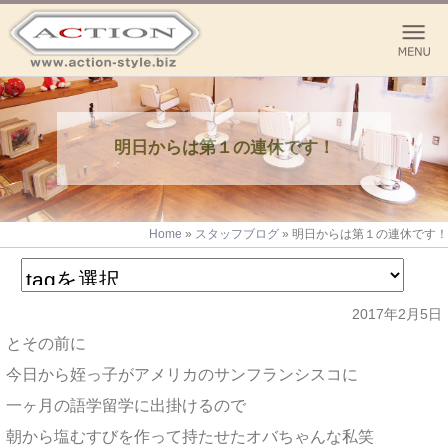
明日からは第１の連休です！
Home
»
スタッフブログ
»
明日からは第１の連休です！
2017年2月5日
とその前に
今日から姪っ子がアメリカのサンフランシスコに
一ヶ月の語学留学に出掛けるので
朝から塩むすびを作って持たせたオバちゃんな私笑