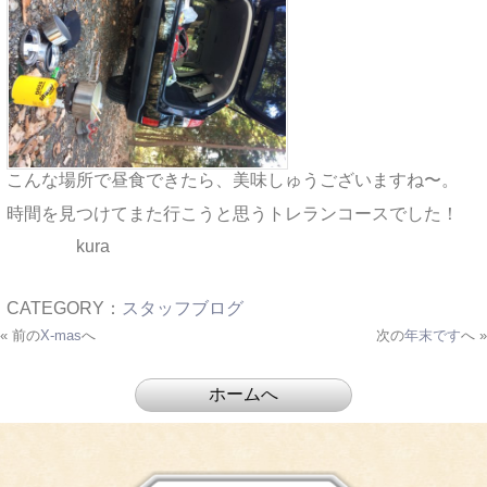
こんな場所で昼食できたら、美味しゅうございますね〜。
時間を見つけてまた行こうと思うトレランコースでした！
kura
CATEGORY：
スタッフブログ
« 前の
X-mas
へ
次の
年末です
へ »