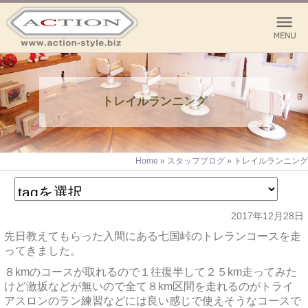
トレイルランニング
Home
»
スタッフブログ
»
トレイルランニング
2017年12月28日
先日教えてもらった入間にある七国峠のトレランコースを走
ってきました。
８kmのコースが取れるので１往復半して２５km走ってみた
けど激坂などが無いので全て８km区間を走れるのがトライ
アスロンのラン練習などには良い感じで使えそうなコースで