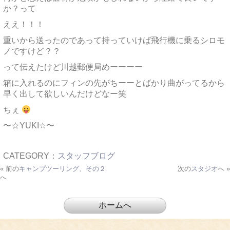
か？って
ええ！！！
重いから送ったのであって持っていけば飛行機に乗るシロモ
ノですけど？？
って伝えたけど川越郵便局めーーーー
箱に入れるのにフィンの先がちーーとばかり曲がってるから
早く出して欲しいんだけどなー笑
ちぇ
〜☆YUKI☆〜
CATEGORY：
スタッフブログ
« 前の
キャンプツーリング、その２
次の
スタジオ
へ »
へ