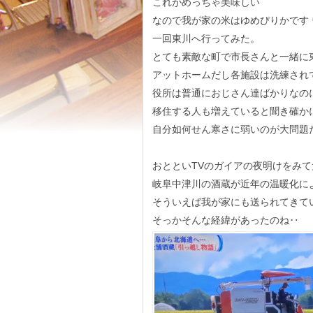
これがめっちゃ美味しい
なので我が家の米はゆめぴりかです
一回東川へ行ってみた。
とても素敵な町で市長さんと一緒に
アットホームだし各施設は洗練され
役所は普通におじさん達ばかりなの
移住する人も増えていると聞き確か
自分如何せん寒さに弱いのが大問題
おとといTVのガイアの夜明けをみて
岐阜中津川の酒蔵が近年の温暖化に
そういえば我が家にも送られてきて
そっかそんな経緯があったのね‥