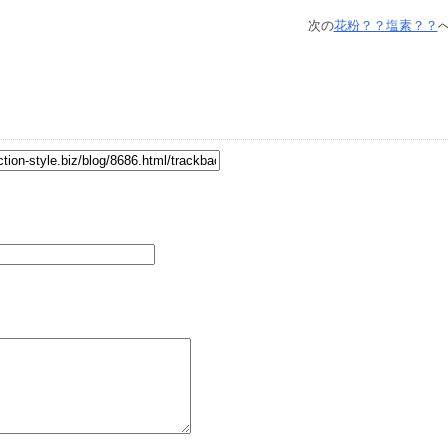
次の
花粉？？塩素？？
へ