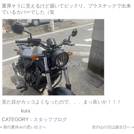
重厚そうに見えるけど届いてビックリ、プラスチックで出来
ているカバーでした（笑
見た目がカッコよくなったので、、、まっ良いか！！！
kura
CATEGORY：
スタッフブログ
« 前の
夏休みの思い出２
へ
次の
山の日は誕生日
へ »