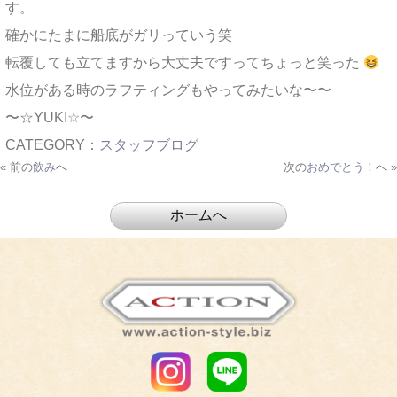
す。
確かにたまに船底がガリっていう笑
転覆しても立てますから大丈夫ですってちょっと笑った
水位がある時のラフティングもやってみたいな〜〜
〜☆YUKI☆〜
CATEGORY：
スタッフブログ
« 前の
飲み
へ
次の
おめでとう！
へ »