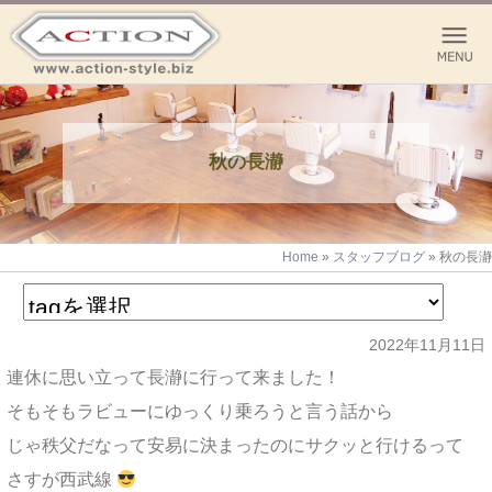
秋の長瀞
Home
»
スタッフブログ
»
秋の長瀞
2022年11月11日
連休に思い立って長瀞に行って来ました！
そもそもラビューにゆっくり乗ろうと言う話から
じゃ秩父だなって安易に決まったのにサクッと行けるって
さすが西武線