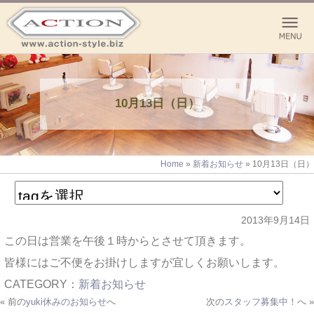
10月13日（日）
Home
»
新着お知らせ
»
10月13日（日）
2013年9月14日
この日は営業を午後１時からとさせて頂きます。
皆様にはご不便をお掛けしますが宜しくお願いします。
CATEGORY：
新着お知らせ
« 前の
yuki休みのお知らせ
へ
次の
スタッフ募集中！
へ »