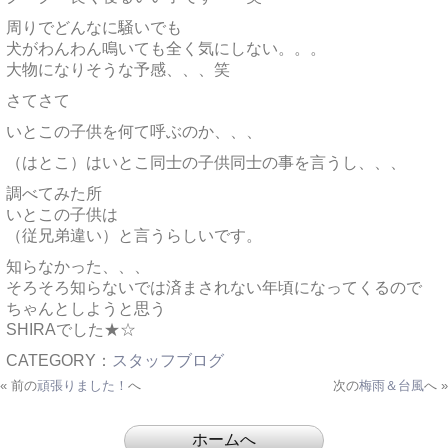
周りでどんなに騒いでも
犬がわんわん鳴いても全く気にしない。。。
大物になりそうな予感、、、笑
さてさて
いとこの子供を何て呼ぶのか、、、
（はとこ）はいとこ同士の子供同士の事を言うし、、、
調べてみた所
いとこの子供は
（従兄弟違い）と言うらしいです。
知らなかった、、、
そろそろ知らないでは済まされない年頃になってくるので
ちゃんとしようと思う
SHIRAでした★☆
CATEGORY：
スタッフブログ
« 前の
頑張りました！
へ
次の
梅雨＆台風
へ »