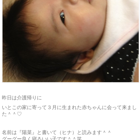
昨日は介護帰りに
いとこの家に寄って３月に生まれた赤ちゃんに会って来まし
た＾＾♡
名前は『陽菜』と書いて（ヒナ）と読みます＾＾
グーグー良く寝るいい子です＾＾笑