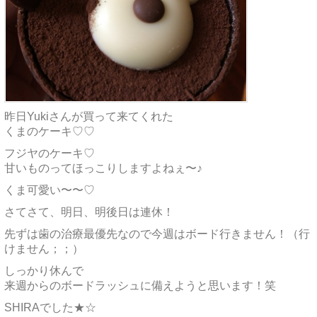
昨日Yukiさんが買って来てくれた
くまのケーキ♡♡
フジヤのケーキ♡
甘いものってほっこりしますよねぇ〜♪
くま可愛い〜〜♡
さてさて、明日、明後日は連休！
先ずは歯の治療最優先なので今週はボード行きません！（行
けません；；）
しっかり休んで
来週からのボードラッシュに備えようと思います！笑
SHIRAでした★☆