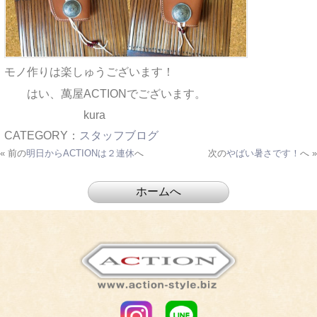
モノ作りは楽しゅうございます！
はい、萬屋ACTIONでございます。
kura
CATEGORY：
スタッフブログ
« 前の
明日からACTIONは２連休
へ
次の
やばい暑さです！
へ »