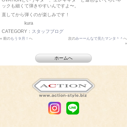
ックも細くて弾きやすいんですよ〜。
直してから弾くのが楽しみです！
kura
CATEGORY：
スタッフブログ
« 前の
もう９月！
へ
次の
みーーんなで見たマンタ＾＾
へ
»