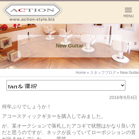
New Guitar
Home
»
スタッフブログ
»
New Guitar
2016年9月4日
何年ぶりでしょうか！
アコースティックギターを購入してみました。
が、某オークションで落札したアコギで状態はかなり良い方
だと思うのですが、ネックが反っていてローポジションの音
が出ませんでした、、、苦笑