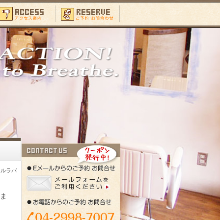
ールラバ
ま