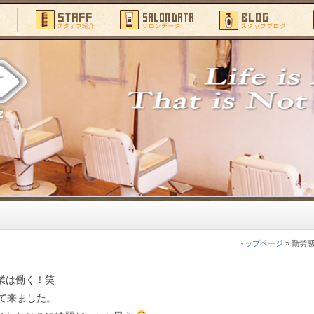
トップページ
» 勤労
業は働く！笑
て来ました。