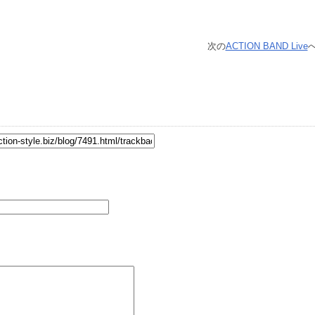
次の
ACTION BAND Live
へ