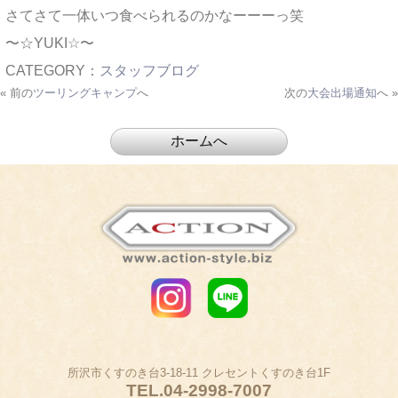
さてさて一体いつ食べられるのかなーーーっ笑
〜☆YUKI☆〜
CATEGORY：
スタッフブログ
« 前の
ツーリングキャンプ
へ
次の
大会出場通知
へ »
所沢市くすのき台3-18-11 クレセントくすのき台1F
TEL.
04-2998-7007