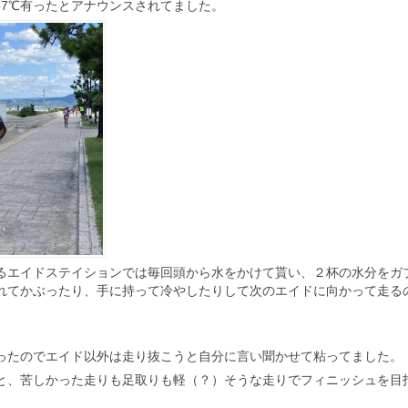
37℃有ったとアナウンスされてました。
るエイドステイションでは毎回頭から水をかけて貰い、２杯の水分をガ
れてかぶったり、手に持って冷やしたりして次のエイドに向かって走る
ったのでエイド以外は走り抜こうと自分に言い聞かせて粘ってました。
と、苦しかった走りも足取りも軽（？）そうな走りでフィニッシュを目