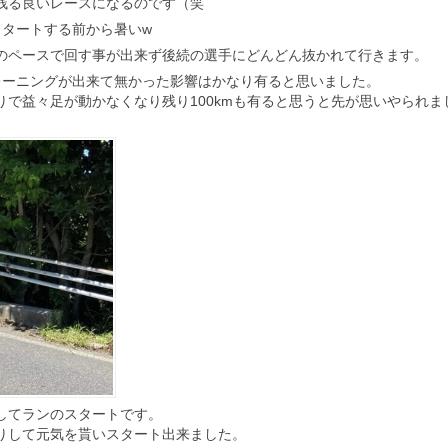
残る良いレースになるのです（笑
スタートする前から暑いw
のペースで回す事が出来ず後続の選手にどんどん抜かれて行きます。
レーニングが出来て無かった影響はかなり有ると思いました。
で益々足が動かなくなり残り100kmも有ると思うと先が思いやられま
してランのスタートです。
りして元気を貰いスタート出来ました。