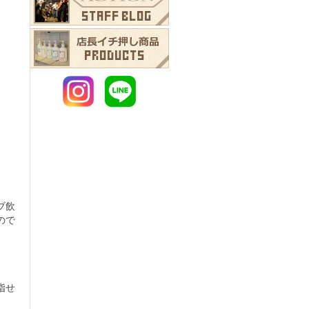
ブ飲
ので
指せ