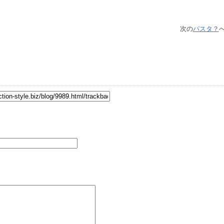
次の
パスタ？
へ