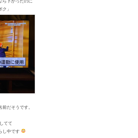
ぶら下がったのに
ボク」
名前だそうです。
してて
らし中です