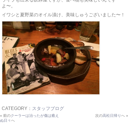
よ〜。
イワシと夏野菜のオイル漬け、美味しゅうございました〜！
CATEGORY：
スタッフブログ
« 前の
クーラーは治ったが傷は癒え
次の
高松日帰り
へ »
ぬ日々
へ