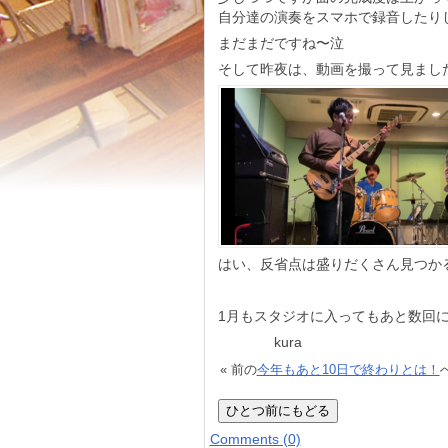
自分達の演奏をスマホで録音したり
まだまだですね〜泣
そして昨夜は、動画を撮って見まし
はい、反省点は盛りだくさん見つか
1月もスタジオに入ってもあと数回
kura
« 前の
今年もあと10日で終わりとは！
Comments (0)