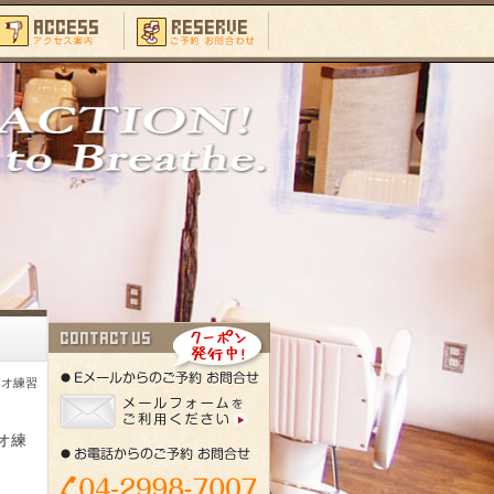
ジオ練習
オ練