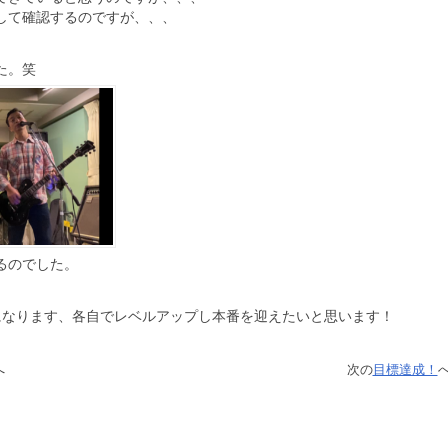
して確認するのですが、、、
た。笑
るのでした。
になります、各自でレベルアップし本番を迎えたいと思います！
へ
次の
目標達成！
へ